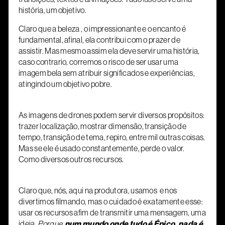
história, um objetivo.
Claro que a beleza , o impressionante e o encanto é
fundamental, afinal, ela contribui com o prazer de
assistir. Mas mesmo assim ela deve servir uma história,
caso contrario, corremos o risco de ser usar uma
imagem bela sem atribuir significados e experiências,
atingindo um objetivo pobre.
As imagens de drones podem servir diversos propósitos:
trazer localização, mostrar dimensão, transição de
tempo, transição de tema, repiro, entre mil outras coisas.
Mas se ele é usado constantemente, perde o valor.
Como diversos outros recursos.
Claro que, nós, aqui na produtora, usamos e nos
divertimos filmando, mas o cuidado é exatamente esse:
usar os recursos afim de transmitir uma mensagem, uma
ideia.
Porque
num mundo onde tudo é Épico, nada é