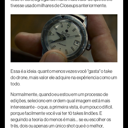
tivesse usado milhares de Closeups anteriormente.
Essa é a ideia: quanto menos vezes você "gasta" o take
do drone, mais valor ele adquire na expêriencia como um
todo.
Normalmente, quando eu estou em um processo de
edições, seleciono em ordem qual imagem está mais
interessante - o que, a primeira vista, é um pouco difícil.
porque facilmente você vai ter 10 takes lindões. E
seguindo a teoria do menos é mais... se eu escolher os
três, dois ou apenas um único shot que é o melhor,