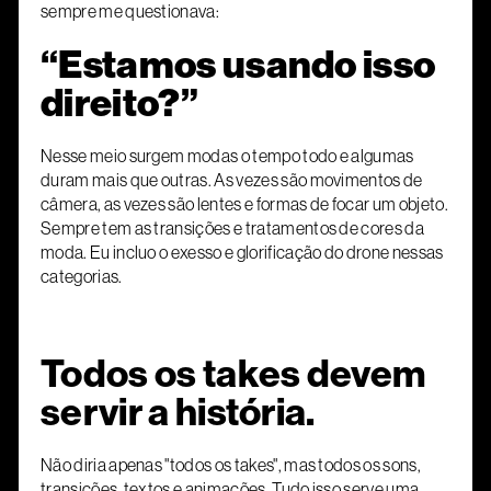
sempre me questionava:
“Estamos usando isso
direito?”
Nesse meio surgem modas o tempo todo e algumas
duram mais que outras. As vezes são movimentos de
câmera, as vezes são lentes e formas de focar um objeto.
Sempre tem as transições e tratamentos de cores da
moda. Eu incluo o exesso e glorificação do drone nessas
categorias.
Todos os takes devem
servir a história.
Não diria apenas "todos os takes", mas todos os sons,
transições, textos e animações. Tudo isso serve uma