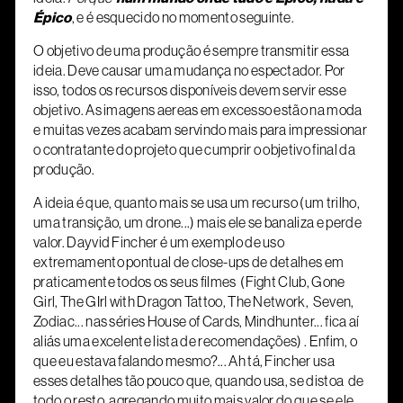
Épico
, e é esquecido no momento seguinte.
O objetivo de uma produção é sempre transmitir essa
ideia. Deve causar uma mudança no espectador. Por
isso, todos os recursos disponíveis devem servir esse
objetivo. As imagens aereas em excesso estão na moda
e muitas vezes acabam servindo mais para impressionar
o contratante do projeto que cumprir o objetivo final da
produção.
A ideia é que, quanto mais se usa um recurso (um trilho,
uma transição, um drone...) mais ele se banaliza e perde
valor. Dayvid Fincher é um exemplo de uso
extremamento pontual de close-ups de detalhes em
praticamente todos os seus filmes (Fight Club, Gone
Girl, The GIrl with Dragon Tattoo, The Network, Seven,
Zodiac... nas séries House of Cards, Mindhunter... fica aí
aliás uma excelente lista de recomendações) . Enfim, o
que eu estava falando mesmo?... Ah tá, Fincher usa
esses detalhes tão pouco que, quando usa, se distoa de
todo o resto, agregando muito mais valor do que se ele