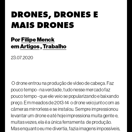
DRONES, DRONES E
MAIS DRONES
Por
Filipe Menck
em
Artigos
,
Trabalho
23.07.2020
O drone entrou na produção de vídeo de cabeça. Faz
pouco tempo - na verdade, tudo nesse mercado faz
pouco tempo - que ele veio se popularizando e baixando
preço. Em meados de 2013-14 o drone veio junto com as
câmeras mirrorless e se instalou. Sempre impressionou
levantar um drone e até hoje impressiona muita gente e,
muitas vezes, ela é a única ferramenta de produção.
Mas enquanto eu me divertia, fazia imagens impossíveis,