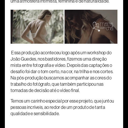
uma atmosfera intimista, feminina e de naturalidade.
Essa produção aconteceu logo após um workshop do
João Guedes, nos bastidores, fizemos uma direção
mista entre fotografia e vídeo. Depois das captações o
desafio foi dar o tom certo, na cor, na trilha e nos cortes.
Na pós-produção buscamos acompanhar as cores do
trabalho do fotógrafo, que também participou nas
tomadas de decisão até o vídeo final.
Temos um carinho especial por esse projeto, que juntou
pessoas incríveis, ao redor de um produto de tanta
qualidade e sensibilidade.