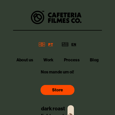
PT
EN
About us
Work
Process
Blog
Nos mande um oi!
Store
dark roast